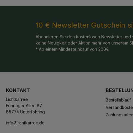
10 € Newsletter Gutschein s
Abonnieren Sie den kostenlosen Newsletter und 
keine Neuigkeit oder Aktion mehr von unserem S
* Ab einem Mindesteinkauf von 200€
KONTAKT
BESTELLU
Lichtkarree
Bestellablauf
Föhringer Allee 87
Versandkost
85774 Unterföhring
Zahlungsarte
info@lichtkarree.de