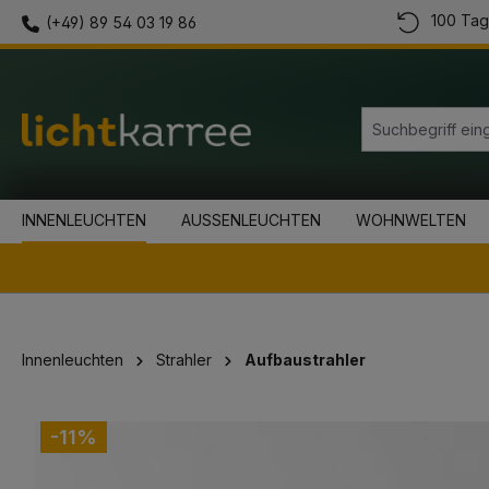
100 Tag
(+49) 89 54 03 19 86
springen
Zur Hauptnavigation springen
INNENLEUCHTEN
AUSSENLEUCHTEN
WOHNWELTEN
Innenleuchten
Strahler
Aufbaustrahler
Bildergalerie überspringen
-11%