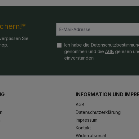
ichern!*
verpassen Sie
hop.
Ich habe die
Datenschutzbestimmun
genommen und die
AGB
gelesen und
einverstanden.
NG
INFORMATION UND IMPR
AGB
en
Datenschutzerklärung
n
Impressum
Kontakt
Widerrufsrecht