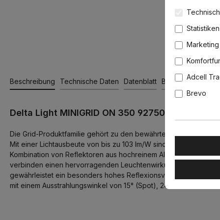
Technisch
Statistiken
Marketing
Komfortfu
Adcell Tr
Beschreibung
Technische Daten
Datenblatt
Bewertungen
Brevo
Delta Light MINIGRID ON 350 92750 DIM8 Aufbau
Die Grid-Produktfamilie gehört zu den bewährten Klassikern dies
Mit einer Lichtausbeute von bis zu 103 lm/W sind die Down-Light
Kombination von Reflektoren aus hochreinem Aluminium, Hochleist
verbinden einen hervorragenden Leuchtenwirkungsgrad mit exze
gewährleistet ein besonders hohes Reflexionsvermögen. Bis zu 9
mit einem Ausstrahlungswinkel von 15° (Spot), 24° (Flood) und 43