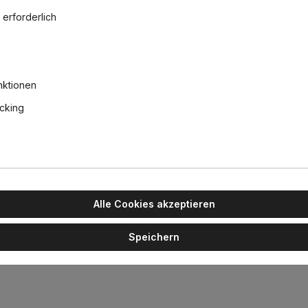
Sie wün
 erforderlich
Unsere E
089 /
info@
nktionen
acking
strahler, L: 30,5 cm, B: 10,5 cm, Weiß & Schwarz
er Kollektion. Die neuesten Down-Light-Zuwächse in der Grid-Reihe z
-Leuchten Grid In und Grid In Trimless HP eine leistungsstarke und 
Alle Cookies akzeptieren
ungs-LED-Arrays und intelligenter Aktivkühlung erreicht. Die HP-LE
llenter Farbwiedergabe und minimalem Energieverbrauch. Das spez
Speichern
3 % Effizienz durch den Einsatz moderner Reflektormaterialien gar
° (Wide Flood) erhältlich.