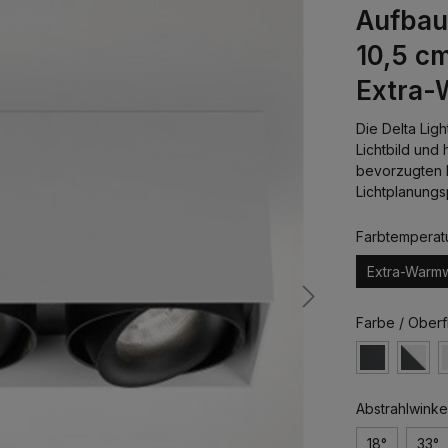
Aufbaus
10,5 c
Extra-
Die Delta Lig
Lichtbild und
bevorzugten L
Lichtplanungs
Farbtemperat
Extra-Warm
Farbe / Oberf
Abstrahlwinke
18°
33°