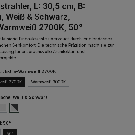
trahler, L: 30,5 cm, B:
m, Weiß & Schwarz,
Warmweiß 2700K, 50°
ht Minigrid Einbauleuchte überzeugt durch ihr blendarmes
 hohen Sehkomfort. Die technische Präzision macht sie zur
ösung für anspruchsvolle Architektur- und
projekte.
ur:
Extra-Warmweiß 2700K
weiß 2700K
Warmweiß 3000K
läche:
Weiß & Schwarz
l:
50°
50°