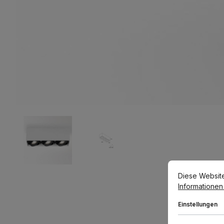
Cookie-Voreins
Diese Website v
Diese Websit
Informationen .
Einstellungen