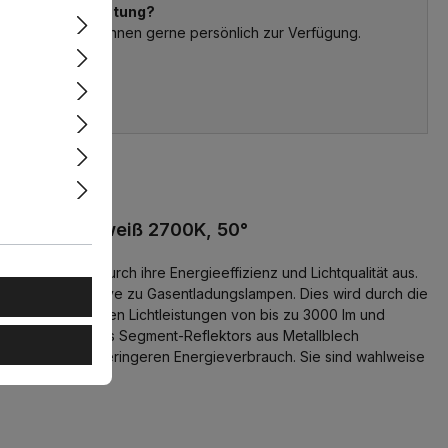
schen eine Beratung?
xperten stehen Ihnen gerne persönlich zur Verfügung.
 54 03 19 86
lichtkarree.de
, Extra-Warmweiß 2700K, 50°
eichnen sich durch ihre Energieeffizienz und Lichtqualität aus.
sparsame Alternative zu Gasentladungslampen. Dies wird durch die
D-Versionen bieten Lichtleistungen von bis zu 3000 lm und
ielle Design des Segment-Reflektors aus Metallblech
antieren einen geringeren Energieverbrauch. Sie sind wahlweise