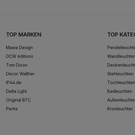
TOP MARKEN
TOP KATE
Mawa Design
Pendelleucht
DCW éditions
Wandleuchte
Tom Dixon
Deckenleuch
Decor Walther
Stehleuchten
IP44.de
Tischleuchte
Delta Light
Badleuchten
Original BTC
Außenleuchte
Penta
Kronleuchter