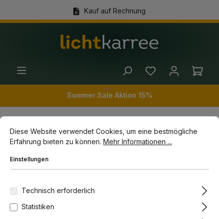
Kauf auf Rechnung
alt springen
(+49) 89 54 03 19 86
Ware
Sommer Sale Aktion 15%
Cookie-Voreinstellungen
Diese Website verwendet Cookies, um eine bestmögliche Erfahrun
Diese Website verwendet Cookies, um eine bestmögliche
Innenleuchten
Strahler
Aufbaustrahler
Erfahrung bieten zu können.
Mehr Informationen ...
Einstellungen
Bildergalerie überspringen
-11%
Technisch erforderlich
Statistiken