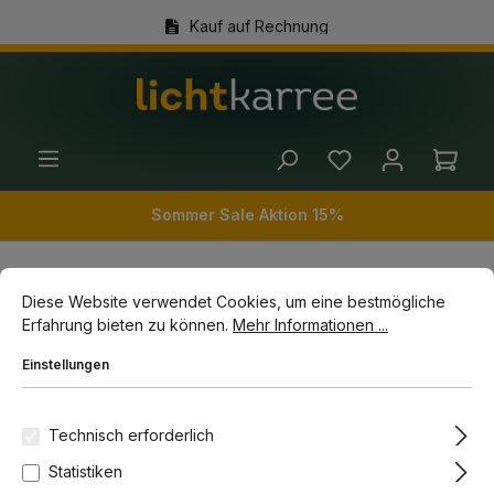
Kauf auf Rechnung
alt springen
(+49) 89 54 03 19 86
Ware
Sommer Sale Aktion 15%
Cookie-Voreinstellungen
Diese Website verwendet Cookies, um eine bestmögliche Erfahrun
Diese Website verwendet Cookies, um eine bestmögliche
Innenleuchten
Badbeleuchtung
Erfahrung bieten zu können.
Mehr Informationen ...
Kosmetik Schminkspiegel mit Licht
Einstellungen
Bildergalerie überspringen
-7%
Technisch erforderlich
Statistiken