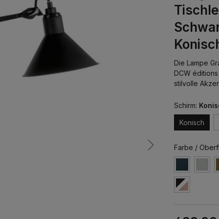
Tischle
Schwar
Konisc
Die Lampe Gra
DCW éditions 
stilvolle Akz
Schirm:
Konis
Konisch
Farbe / Oberf