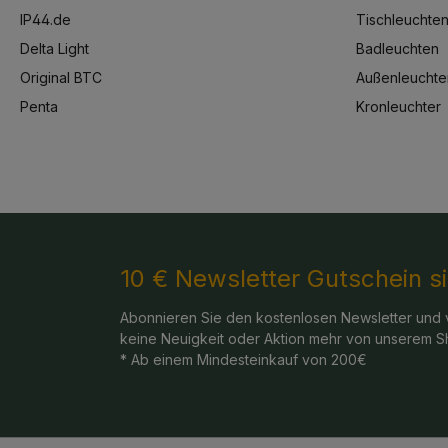
IP44.de
Tischleuchte
Delta Light
Badleuchten
Original BTC
Außenleuchte
Penta
Kronleuchter
10 € Newsletter Gutschein s
Abonnieren Sie den kostenlosen Newsletter und 
keine Neuigkeit oder Aktion mehr von unserem S
* Ab einem Mindesteinkauf von 200€