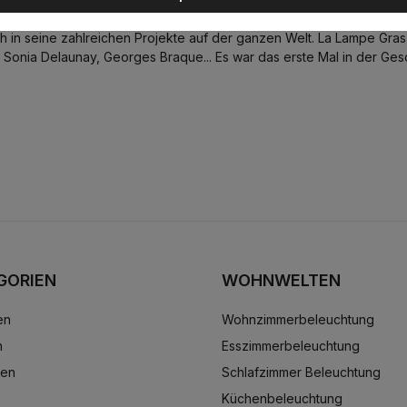
 verleiht. Sehr schnell übernahm Le Corbusier, fasziniert von der Mo
ch in seine zahlreichen Projekte auf der ganzen Welt. La Lampe Gras
 Sonia Delaunay, Georges Braque... Es war das erste Mal in der Ges
GORIEN
WOHNWELTEN
en
Wohnzimmerbeleuchtung
n
Esszimmerbeleuchtung
ten
Schlafzimmer Beleuchtung
Küchenbeleuchtung