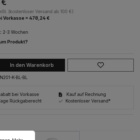
 €
MwSt. (kostenloser Versand ab 100 €)
i Vorkasse = 478,24 €
t: 2-3 Wochen
zum Produkt?
 Anzahl: Gib den gewünschten Wert ein 
In den Warenkorb
N201-K-BL-BL
batt bei Vorkasse
Kauf auf Rechnung
Tage Rückgaberecht
Kostenloser Versand*
en.
Mehr Informationen ...
e überspringen