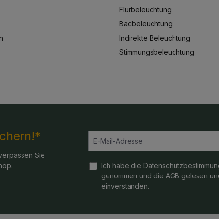
n
Flurbeleuchtung
Badbeleuchtung
n
Indirekte Beleuchtung
Stimmungsbeleuchtung
ichern!*
verpassen Sie
hop.
Ich habe die
Datenschutzbestimmun
genommen und die
AGB
gelesen und
einverstanden.