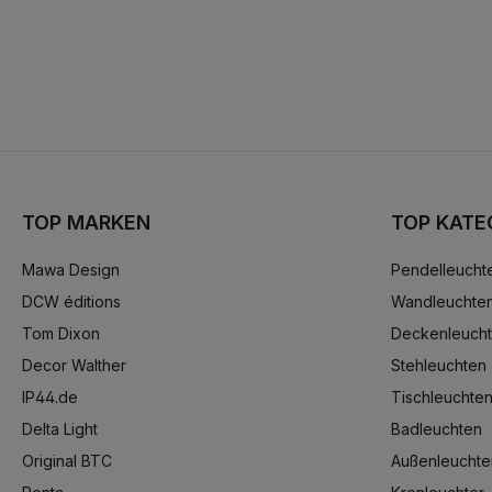
TOP MARKEN
TOP KATE
Mawa Design
Pendelleucht
DCW éditions
Wandleuchte
Tom Dixon
Deckenleuch
Decor Walther
Stehleuchten
IP44.de
Tischleuchte
Delta Light
Badleuchten
Original BTC
Außenleuchte