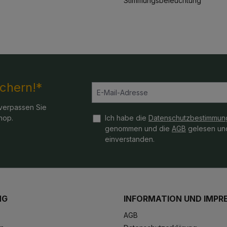
Stimmungsbeleuchtung
ichern!*
verpassen Sie
hop.
Ich habe die
Datenschutzbestimmun
genommen und die
AGB
gelesen und
einverstanden.
NG
INFORMATION UND IMPR
AGB