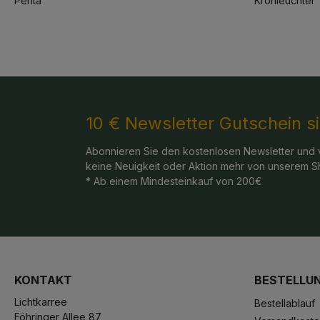
Penta
Kronleuchter
10 € Newsletter Gutschein s
Abonnieren Sie den kostenlosen Newsletter und 
keine Neuigkeit oder Aktion mehr von unserem S
* Ab einem Mindesteinkauf von 200€
KONTAKT
BESTELLU
Lichtkarree
Bestellablauf
Föhringer Allee 87