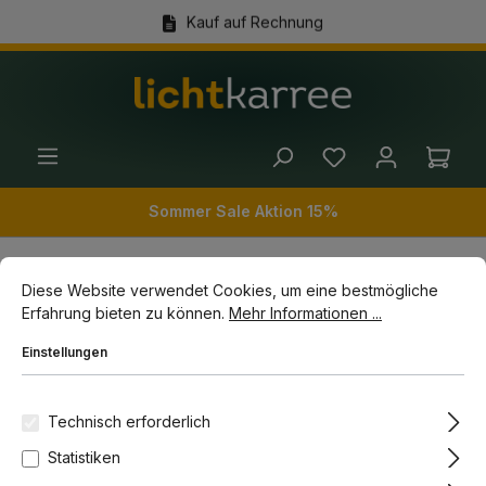
Kauf auf Rechnung
alt springen
(+49) 89 54 03 19 86
Ware
Sommer Sale Aktion 15%
Cookie-Voreinstellungen
Diese Website verwendet Cookies, um eine bestmögliche Erfahrun
Diese Website verwendet Cookies, um eine bestmögliche
Wohnwelten
Räume
Flurbeleuchtung
Erfahrung bieten zu können.
Mehr Informationen ...
Wandleuchten Flur
Einstellungen
Bildergalerie überspringen
Technisch erforderlich
Statistiken