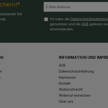
ichern!*
verpassen Sie
hop.
Ich habe die
Datenschutzbestimmun
genommen und die
AGB
gelesen und
einverstanden.
NG
INFORMATION UND IMPR
AGB
en
Datenschutzerklärung
n
Impressum
Kontakt
Widerrufsrecht
Widerruf einreichen
Über uns