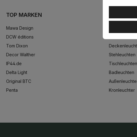
TOP MARKEN
TOP KATE
Mawa Design
Pendelleucht
DCW éditions
Wandleuchte
Tom Dixon
Deckenleuch
Decor Walther
Stehleuchten
IP44.de
Tischleuchte
Delta Light
Badleuchten
Original BTC
Außenleuchte
Penta
Kronleuchter