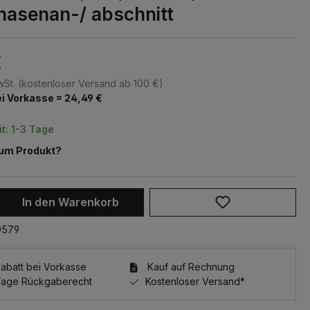
Phasenan-/ abschnitt
€
MwSt. (kostenloser Versand ab 100 €)
i Vorkasse = 24,49 €
it: 1-3 Tage
zum Produkt?
 Anzahl: Gib den gewünschten Wert ein 
In den Warenkorb
0579
batt bei Vorkasse
Kauf auf Rechnung
Tage Rückgaberecht
Kostenloser Versand*