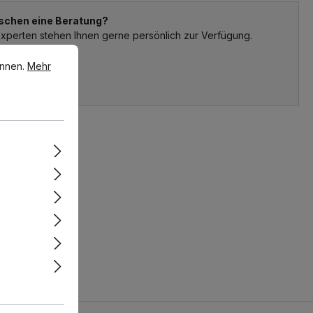
schen eine Beratung?
xperten stehen Ihnen gerne persönlich zur Verfügung.
en.
Mehr Informationen ...
 54 03 19 86
önnen.
Mehr
lichtkarree.de