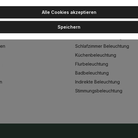
Alle Cookies akzeptieren
GORIEN
WOHNWELTEN
Speichern
en
Wohnzimmerbeleuchtung
n
Esszimmerbeleuchtung
ten
Schlafzimmer Beleuchtung
Küchenbeleuchtung
n
Flurbeleuchtung
Badbeleuchtung
n
Indirekte Beleuchtung
Stimmungsbeleuchtung