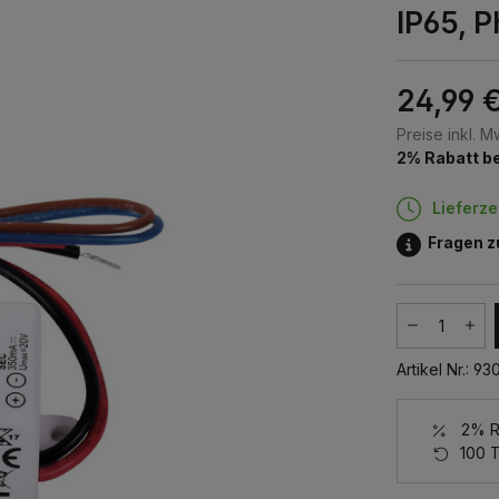
IP65, 
24,99 
Preise inkl. 
2% Rabatt be
Lieferze
Fragen 
Produkt
Artikel Nr.:
93
2% Ra
100 